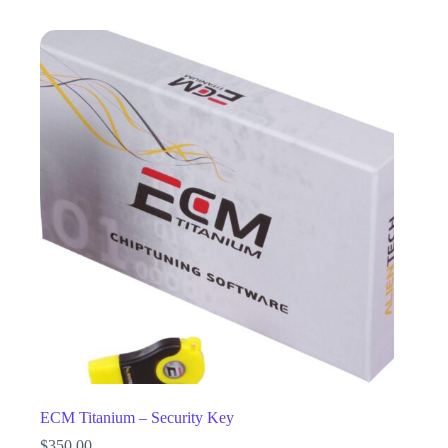
ECM Titanium – Security Key
$
350,00