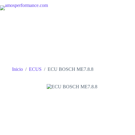
Saltar
al
contenido
Inicio
/
ECUS
/
ECU BOSCH ME7.8.8