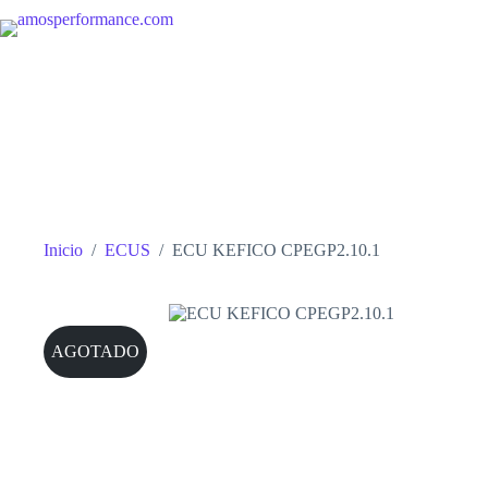
Saltar
al
contenido
Inicio
/
ECUS
/
ECU KEFICO CPEGP2.10.1
AGOTADO