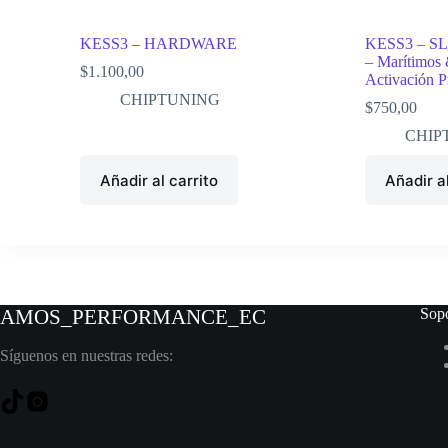
KESS3 – HARDWARE
KESS3 – S
– Marítimo
$
1.100,00
Activación 
CHIPTUNING
$
750,00
CHIP
Añadir al carrito
Añadir al
AMOS_PERFORMANCE
_EC
Sopo
Síguenos en nuestras redes: