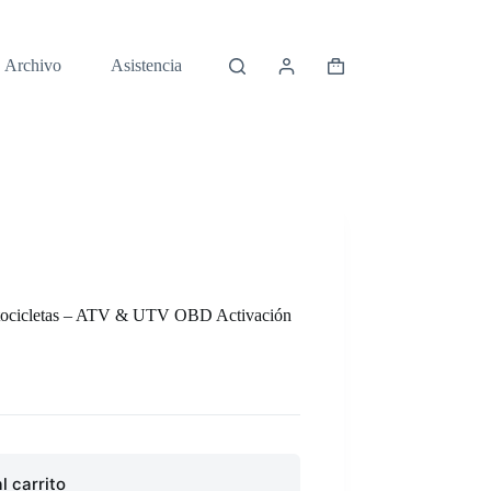
Archivo
Asistencia
Carro
de
compra
icletas – ATV & UTV OBD Activación
l carrito