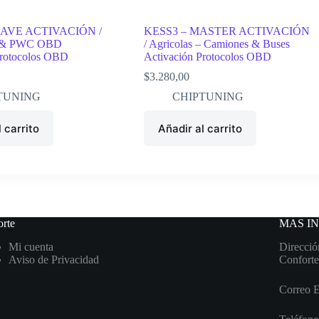
LAVE ACTIVACIÓN /
KESS3 – MASTER ACTIVACIÓN
s & PWC OBD
/ Agricolas – Camiones & Buses
Protocolos OBD
Activación Protocolos OBD
$
3.280,00
TUNING
CHIPTUNING
 carrito
Añadir al carrito
rte
MAS I
Mi cuenta
Direcció
Aviso de Privacidad
Conforte
Correo 