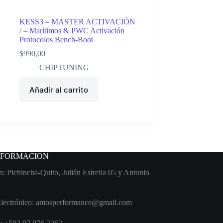
KESS3 – MASTER ACTIVACIÓN
/ – Marítimos & PWC Activación
Protocolos Bench-Boot
$
990,00
CHIPTUNING
Añadir al carrito
NFORMACION
n: Pichincha-Quito, Julián Estrella 05 y Antonio
Electrónico: amosperformance@gmail.com